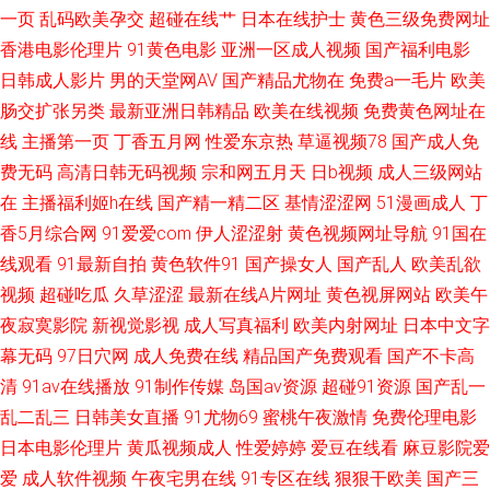
一二专区 av一区二区三区 国产精品爰搞 欧美城a 五月天黄色网 91熟女中文
一页
乱码欧美孕交
超碰在线艹
日本在线护士
黄色三级免费网址
香港电影伦理片
91黄色电影
亚洲一区成人视频
国产福利电影
字幕 国产在线第9页 欧美色另类 午夜黄色网 91探花精品偷拍 大香蕉精品A
日韩成人影片
男的天堂网AV
国产精品尤物在
免费a一毛片
欧美
肠交扩张另类
最新亚洲日韩精品
欧美在线视频
免费黄色网址在
片 久久思思热国产 日韩色情三级网 中文AV在看 av亚洲东方 激情人妻三级
线
主播第一页
丁香五月网
性爱东京热
草逼视频78
国产成人免
费无码
高清日韩无码视频
宗和网五月天
日b视频
成人三级网站
在
主播福利姬h在线
国产精一精二区
基情涩涩网
51漫画成人
丁
香5月综合网
91爱爱com
伊人涩涩射
黄色视频网址导航
91国在
线观看
91最新自拍
黄色软件91
国产操女人
国产乱人
欧美乱欲
视频
超碰吃瓜
久草涩涩
最新在线A片网址
黄色视屏网站
欧美午
夜寂寞影院
新视觉影视
成人写真福利
欧美内射网址
日本中文字
幕无码
97日穴网
成人免费在线
精品国产免费观看
国产不卡高
清
91av在线播放
91制作传媒
岛国av资源
超碰91资源
国产乱一
乱二乱三
日韩美女直播
91尤物69
蜜桃午夜激情
免费伦理电影
日本电影伦理片
黄瓜视频成人
性爱婷婷
爱豆在线看
麻豆影院爱
爱
成人软件视频
午夜宅男在线
91专区在线
狠狠干欧美
国产三