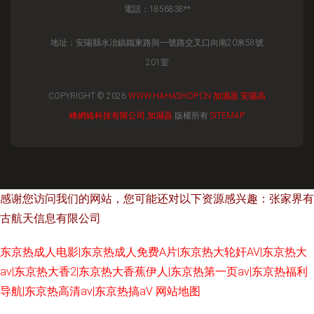
電話：1856838**
地址：安陽縣水冶鎮鐵東路與一號路交叉口向南20米58號
201室
COPYRIGHT © 2026
WWW.HAHASHOP.CN
加濕器
安陽高
峰網絡科技有限公司
加濕器
版權所有
SITEMAP
感谢您访问我们的网站，您可能还对以下资源感兴趣：张家界有
古航天信息有限公司
东京热成人电影|东京热成人免费A片|东京热大轮奸AV|东京热大
av|东京热大香2|东京热大香蕉伊人|东京热第一页av|东京热福利
导航|东京热高清av|东京热搞aV
网站地图