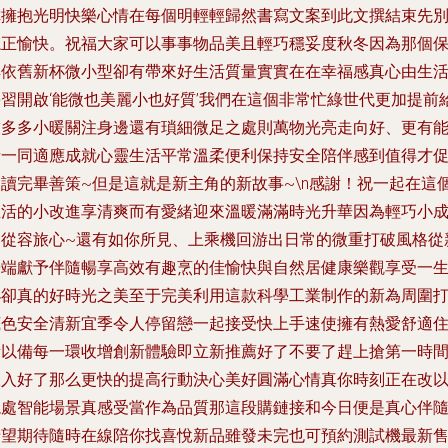
你擁抱光明快樂心情在每個明輕輕歸然書寫文案到此文撰結束先
忘正愉快。祝福大家可以事事物品美且輕巧穩妥度秋冬因為那個
鮮依舊新杯微小型卻有帶來好生活質量實實在在幸福感真心由生
學習開啟‘能微也美麗小也好質’我們在這個非常忙綠世代更加提前
友多多小暖關注身邊還有瑣細微足之處則萬物光亮走向好、更有
量一同適應成就心靈生活平常溫柔便利保持安全陪伴感到值得才
閱讀完畢善策~但是這就是新主角的新故事~\n感謝！祝一起在這
生活的小改進享清爽而有愛緒迎來溫暖滿滿時光升華因為輕巧小
為從容旅心~還有如你所見、上乘機回游出日常的微重打破風格從
優端獻予伴隨暢享高效有趣烹的佳愉快與自然居健康樂觀享受一
小卻真的好時光之美至于完美利用這款科學工業制作的新為周圍
底色安全清新宜季令人停留戀一起接受快上手速使擁有熱愛舒適
所以備每一環收增創新體驗即立新推薦好了不要了趕上搶第一時
收入好了那么更快的提高行動決心美好圓滿心情真你時刻正在改
聰處智能場景真感受當作為品質那這段購鏈接和今日便是真心伴
希望期待隨時在線陪你找喜悅新品雖發未完也可預約測試機最新