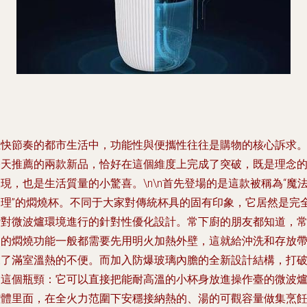
在快節奏的都市生活中，功能性與便攜性往往是購物的核心訴求
今天推薦的兩款新品，恰好在這個維度上完成了突破，既是理念
現，也是生活質量的小驚喜。\n\n首先登場的是這款被稱為“魔
助理”的燜燒杯。不同于大家對傳統杯具的固有印象，它居然是完
針對微波爐環境進行的針對性優化設計。常下廚的朋友都知道，
見的燜燒功能一般都需要先用明火加熱外壁，這就給沖洗和存放
來了滿室溫熱的不便。而加入防爆玻璃內膽的全新設計結構，打
了這個瓶頸：它可以直接把能耐高溫的小杯身放進操作臺的微波
腔體里面，在全火力范圍下安穩接納熱的、湯的可觀容量做集烹