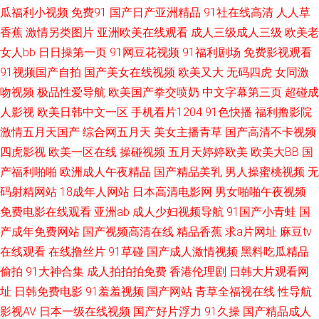
福利导航网 久久精品熟一区 欧美久久综合伊人 四虎影院人妻 久久精品网站
瓜福利小视频
免费91
国产日产亚洲精品
91社在线高清
人人草
香蕉
激情另类图片
亚洲欧美在线观看
成人三级成人三级
欧美老
免费 日本中文视频 亚洲成人黄页 91黑丝精品美女 超碰97在线播放 国产十日
女人bb
日日操第一页
91网豆花视频
91福利剧场
免费影视观看
91视频国产自拍
国产美女在线视频
欧美又大
无码四虎
女同激
美 日韩素人无码 91深夜熟妇视频 肏屄免费电影 Ts伪娘在线调教 97国超碰资
吻视频
极品性爱导航
欧美国产拳交喷奶
中文字幕第三页
超碰成
人影视
欧美日韩中文一区
手机看片1204
91色快播
福利撸影院
源 91午夜电影 91无毒精选探花 成人网站在线看 国产肛交在线 欧美刺激久久
激情五月天国产
综合网五月天
美女主播青草
国产高清不卡视频
国产 日本有码第9页 中日韩三级片 超碰人人操作 国产肏屄片 日韩小电影
四虎影视
欧美一区在线
操碰视频
五月天婷婷欧美
欧美大BB
国
产福利啪啪
欧洲成人午夜精品
国产精品美乳
男人操蜜桃视频
无
69AV影院 福利精品店 美女黄色网 四虎视屏 91N污 成人五区 九九色色七七
码射精网站
18成年人网站
日本高清电影网
男女啪啪午夜视频
免费电影在线观看
亚洲ab
成人少妇视频导航
91国产小青蛙
国
香蕉 日本se情 午夜视频入口 91精品大香蕉 超碰大香蕉 国产在线A秀秀 欧美
产成年免费网站
国产视频高清在线
精品香蕉
求a片网址
麻豆tv
在线观看
在线撸丝片
91草碰
国产成人激情视频
黑料吃瓜精品
另类色图 五月天亚州色图 91看片成人 白丝喷水后入看片 国产久艹视频 免费
偷拍
91大神合集
成人拍拍拍免费
香港伦理剧
日韩大片观看网
在线成人网 三级伦理在线 亚洲欧美另类性爱 超碰人人模 黄污视频 欧美实操
址
日韩免费电影
91羞羞视频
国产网站
青草全福视在线
性导航
影视AV
日本一级在线视频
国产好片浮力
91久操
国产精品成人