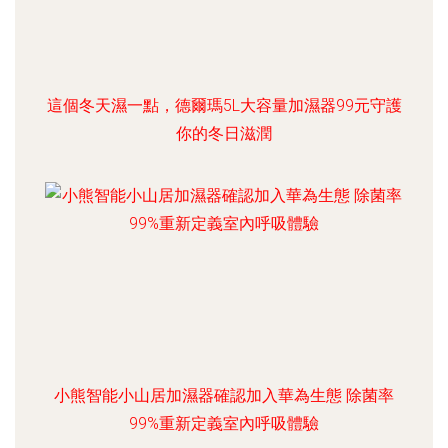
這個冬天濕一點，德爾瑪5L大容量加濕器99元守護
你的冬日滋潤
小熊智能小山居加濕器確認加入華為生態 除菌率
99%重新定義室內呼吸體驗