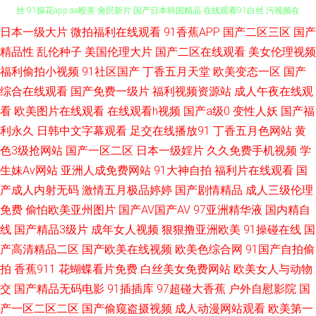
日本一级大片
微拍福利在线观看
91香蕉APP
国产二区三区
国产
亚洲在线一区 老司机av影院 91夫妻交换视频 91视频网站网址 91免费看片白
精品性
乱伦种子
美国伦理大片
国产二区在线观看
美女伦理视频
丝 91探花app aa殴美 肏屄新片 国产日本韩国精品 在线观看91白丝 污视频在
福利偷拍小视频
91社区国产
丁香五月天堂
欧美变态一区
国产
综合在线观看
国产免费一级片
福利视频资源站
成人午夜在线观
线下载 91丝袜拍拍 大香蕉草木狼人 含羞草福利影院 香蕉短视频污 老司机黄
看
欧美图片在线观看
在线观看h视频
国产a级0
变性人妖
国产福
利永久
日韩中文字幕观看
足交在线播放91
丁香五月色网站
黄
色A片 超碰97大香蕉 欧美激情28p 亚洲欧美日韩另类 伊人成网 自慰小视频
色3级抢网站
国产一区二区
日本一级婬片
久久免费手机视频
学
生妹Av网站
亚洲人成免费网站
91大神自拍
福利片在线观看
国
自拍网站 韩国精品人妻 日本叼嘿片 欧美TV另类 在线超碰 俺去也最新 91高
产成人内射无码
激情五月极品婷婷
国产剧情精品
成人三级伦理
免费
偷怕欧美亚州图片
国产AV国产AV
97亚洲精华液
国内精自
清视频 超碰97色 黑丝高跟91 精品国产噜噜日韩 老司机黄色A片 青青草青娱
线
国产精品3级片
成年女人视频
狠狠撸亚洲欧美
91操碰在线
国
乐 欧洲成人ab 日韩中文欧美网 97资源网 超碰碰碰aV 黄色精东 欧美日逼视
产高清精品二区
国产欧美在线视频
欧美色综合网
91国产自拍偷
拍
香蕉911
花蝴蝶看片免费
白丝美女免费网站
欧美女人与动物
频 青青青青青操 日本一级理伦片 91热爆分类视频 99午夜福利导航 超碰97
交
国产精品无码电影
91插插库
97超碰大香蕉
户外自慰影院
国
产一区二区二区
国产偷窥盗摄视频
成人动漫网站观看
欧美第一
在线看 超碰2025 白丝巨乳被后入 精品探花 麻豆91巨炮 欧美丝袜性爱A片