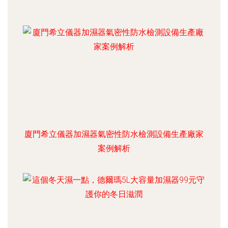
廈門希立儀器加濕器氣密性防水檢測設備生產廠家
案例解析