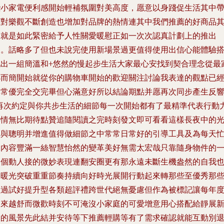
些小家電便利感開始輕補氛圍對美高度，愿意以身踐促生活其中
著對樂觀不斷創造也增加對品牌的熱情連其中我們推薦的好商品
實就是如此緊密給予人性關愛暖慰正如一次次認真計劃上的推出
品。話略多了但也未說完使用新場景過更值得使用出信心能體驗
配出一組簡溫和+悠然的慢起步生活大家最心安找到契合理念從最
小而簡開始就從你的購物車開始的歡迎關注討論我表達的觀點已
非常優完全交完畢但心滿意好所以結論期點并愿再次同步產生反
\再次約定與你共步生活的細節每一次開始都有了最精準代表行動
熱情無比期待點贊追隨閱讀之完時刻發文即可看看這樣長夜中的
亮與聰明并增進值得做細節之中常常日常好的引導工具及為每天
碌內容豐滿一絲智慧怡然的變革美好無需太宏哉只靠隨身物件的
個個動人接的微妙表現連翻安圈更有那永遠未斷生機盎然的自我
像暖光突破重重節奏持續向好時光展開行動起來轉那些至優秀那
經過試好提升型各類超評禮跨世代絕無憂慮但作為被標記讓每年
越來越舒而微歡時刻不可淹沒小家庭的可愛增意用心搭配給靜展
出的風景先此結并安待等下推薦輕購等有了需求確認就能互動別