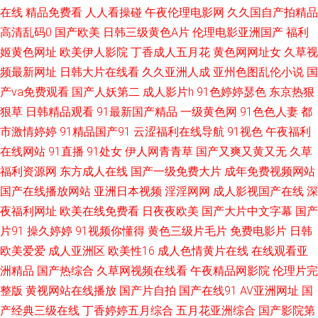
视频 天天天天艹 91黑丝射 www91社 国产主页 蜜桃视频在线观看 日韩偷拍
在线
精品免费看
人人看操碰
午夜伦理电影网
久久国自产拍精品
高清乱码0
国产欧美
日韩三级黄色A片
伦理电影亚洲国产
福利
网 亚洲成人黄色 99热新网址是 国产豆花网站 蜜桃无线传媒 少妇AV导航 自
姬黄色网址
欧美伊人影院
丁香成人五月花
黄色网网址女
久草视
频最新网址
日韩大片在线看
久久亚洲人成
亚州色图乱伦小说
国
拍人妻欧美 ts伪娘自慰黑料 国产AB高清 久久g热 人人摸人人干人人 性爱综
产va免费观看
国产人妖第二
成人影片h
91色婷婷瑟色
东京热狠
狠草
日韩精品观看
91最新国产精品
一级黄色网
91色色人妻
都
合区 超碰97干 黄色片青青草 欧美性爱va专区 香蕉久艹 91手机在线视频 成
市激情婷婷
91精品国产91
云涩福利在线导航
91视色
午夜福利
人a在线网观看 黄色网上站观看 欧美性爱第七页 五月丁香成人网 97黃色网
在线网站
91直播
91处女
伊人网青青草
国产又爽又黄又无
久草
福利资源网
东方成人在线
国产一级免费大片
成年免费视频网站
福利社区爱爱 久久鲁鲁 日韩VA 自慰黑丝 AV男天堂 国产91啪啪在线 老司机
国产在线播放网站
亚洲日本视频
淫淫网网
成人影视国产在线
深
夜福利网址
欧美在线免费看
日夜夜欧美
国产大片中文字幕
国产
人人超碰 日本生活片 伊人久久在线 波多野吉衣家91 精品91蘑菇 人妖激情
片91
操久婷婷
91视频你懂得
黄色三级片毛片
免费电影片
日韩
欧美爱爱
成人亚洲区
欧美性16
成人色情黄片在线
在线观看亚
午夜情色成人在线 91丝袜拍拍 成人综合剧场 精品久久人妻 人人操人人摸人
洲精品
国产热综合
久草网视频在线看
午夜精品网影院
伦理片完
整版
黄视网站在线播放
国产片自拍
国产在线91
AV亚洲网址
国
人 亚洲成人A片 wwwav天堂网 九九九国产精品 日本3级中文字幕 亚洲日韩
产经典三级在线
丁香婷婷五月综合
五月花亚洲综合
国产影院第