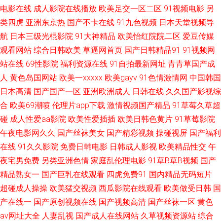
爱网 欧美成人超碰不卡 青青草ab 视频在线第91页 午夜寂寞影视院 亚洲性爱
电影在线
成人影院在线播放
欧美足交一区二区
91视频电影
另
类四虎
亚洲东京热
国产不卡在线
91九色视频
日本天堂视频导
小说网 综合色图欧美 91每日大赛打桩 91已拍视频 99爱草草草 肏屄神器 成
航
日本三级光棍影院
91大神精品
欧美怡红院院二区
爱豆传媒
观看网站
综合日韩欧美
草逼网首页
国产日韩精品91
91视频网
人伊人大香蕉 激清色色 久久草热婷首页 欧美成人午夜剧场 色网在线观看 五
站在线
69性影院
福利资源在线
91自拍最新网址
青青草国产成
月丁香色图 91传禖 ts手淫 超碰玖玖 浮力草草影院网址 激情在线QVD 欧美
人
黄色岛国网站
欧美一xxxxx
欧美gayv
91色情激情网
中国韩国
日本高清
国产国产一区
亚洲欧洲成人
日韩在线
久久国产影视综
18 人妻人人摸 欧美一级黄色A片 成人永久免费 国产精品38 欧美人妻BBw 日
合
欧美69潮喷
伦理片app下载
激情视频国产精品
91草莓久草超
碰
成人性爱aa影院
欧美性爱插插
欧美日韩色黄片
91草莓影院
韩视频导航 婷婷五月香蕉 51大香蕉 91熟妇网站 超碰自拍网站 国产乱子伦精
午夜电影网久久
国产丝袜美女
国产精彩视频
操碰视屏
国产福利
在线
91久久影院
免费日韩电影
日韩成人影视
欧美精品性交
午
品 久久精品国产精品 欧美成人日韩中文 五月丁香五月婷姐 亚洲乡村午夜剧
夜宅男免费
另类亚洲色情
家庭乱伦理电影
91草B草B视频
国产
精品熟女一
国产巨乳在线观看
四虎免费91
国内精品无码短片
场 91人人妻人人干 AV伊人大香蕉 成人在线网址 国产香蕉视频 九九热国产视
超碰成人操操
欧美猛交视频
西瓜影院在线观看
欧美做受日韩
国
频 欧美国产亚洲福利 丝袜美腿中文字幕 伊人五月大香蕉 91视频新入口 白丝
产在线一
国产原创视频在线
国产视频高清
国产丝袜一区
黄色
av网址大全
人妻乱视
国产成人在线网站
久草视频资源站
综合