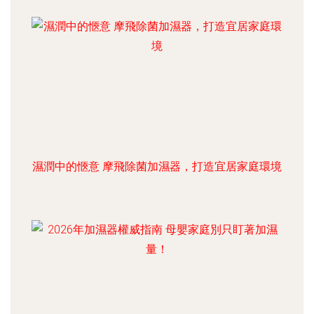
濕潤中的愜意 摩飛除菌加濕器，打造宜居家庭環境