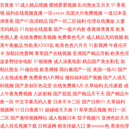
页夜夜
91成人精品视频
蜜桃爱爱视频
乱伦熟女五月天
91香蕉
视
福利在线视频直播
一区xxxxx
岛国大片免费视频
一道日本亚
日本操逼逼 亚洲成人一区 一区二区机械 伊人222成人网 51黑料偷拍 91豆花
洲香蕉
国产91高清精品
国产一区二区福利
伦理在线播放
人妻
无码精品
91自拍在线观看
国产一级片内射
夜夜骑青青草
欧美
影院 97成人爽影院 操逼网站123 超碰天天干 国产理伦 狠狠鲁2026 老司机
色图人妻
在线免费欧美视频
免费黄色毛片
成人精品无码视频
欧
综合色 萌白酱白虎一线天 日本AV中文字幕 三级三级AV导航 亚洲人成人网站
美午夜极品
性欧美ⅩⅩⅩⅩ乱
欧美色色六月天
91影视网
午夜伦不
卡
加勒比性爱网
青草国产在线视频
亚洲国产精品导航
欧美色淫
在 91干逼视频 91青青操网站 av午夜探花 超碰日本色 福利社香蕉 久草夜福
波多野结依电影
91狠狠撸
成人深夜电影
精品国产美女剃毛
加
勒比熟女
91碰在线
欧美裸模
萌白酱国产一区
美国一级AV
国产
利 欧美成人第一页 日本a区 涩涩av在线 亚州第一AZ 91丝瓜 www午夜com
人在线成免费
免费黄色A片网址
微拍福利国产视频
国产人成无
码视频
国产原创区色花堂
在线免费黄A片
久草福利
乱伦家庭
成
国产区福利在线 黄色A片3及片 久草男女 美国性福福利导航 欧美一二区操 日
人午夜免费视频
人妖射精
国产屁屁
国产精品天干天
国产精品午
韩成人国产 四虎AⅤ 一级蜜桃视频网址 91tv在线观看 av成人资源 肏屄网五月
夜一区
中文字幕无码人妻
日本不卡二区
国产日韩91
久草福利
视频网
91日日夜夜91
超碰碰天天操
91草草酒店视频
韩日一区
天婷婷 成人最新在线 国产打泡在线 韩国操逼大片 久草福利导航官网 麻豆性
二区
国产激情视频网站
成人视频日本
茄子视频污
亚洲色欲天天
成人丝瓜视频下载
日韩逼网
精东传媒入口
黄wwww色
香港伦理