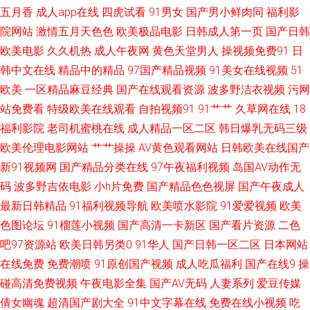
巨乳被后入 国产盗摄5区 久草福利不卡 免费看a的网址 青青草青娱乐伊人 伊
五月香
成人app在线
四虎试看
91男女
国产男小鲜肉同
福利影
院网站
激情五月天色色
欧美极品电影
日韩成人第一页
国产日韩
人午夜理论 91九色海角 99热都是精品 超碰男女 福利姬AV导航 黑人激情影
欧美电影
久久机热
成人午夜网
黄色天堂男人
操视频免费91
日
韩中文在线
精品中的精品
97国产精品视频
91美女在线视频
51
院 老司机亚洲精品 人人操人人草 色综合色97 性福利导航 18视频网站 91探
欧美
一区精品麻豆经典
国产在线观看资源
波多野洁衣视频
污网
花国产在线 a片导行 成人秀场 国产情侣av 黄污网站 欧美女同69 深夜福利导
站免费看
特级欧美在线观看
自拍视频91
91艹艹
久草网在线
18
福利影院
老司机蜜桃在线
成人精品一区二区
韩日爆乳无码三级
航在线 亚洲av青草影院 91青青草 97瑟瑟影音先锋 超碰碰影院 国产白虎白丝
欧美伦理电影网站
艹艹操操
AV黄色观看网站
日韩欧美在线国产
新91视频网
国产精品分类在线
97午夜福利视频
岛国AV动作无
黄色91线上网站 女同视频 三级毛片在线 亚洲91视频蝌科 91大神内射 99热
码
波多野吉依电影
小h片免费
国产精品色色视屏
国产午夜成人
最新日韩精品
91福利视频导航
欧美喷水影院
91爱爱视频
欧美
这里有精力 丰满少妇被C 韩国三级有码 女同操操操操 人妖伪娘在线播放 手
色图论坛
91榴莲小视频
国产高清一卡新区
国产看片资源
二色
吧97资源站
欧美日韩另类0
91华人
国产日韩一区二区
日本网站
机亚洲色在线 在线直播91 97超碰欧美 超碰97天天操 国产精品奇米一区 久
在线免费
免费潮喷
91原创国产视频
成人吃瓜福利
国产在线9
操
草导航 欧美人兽激情 日韩肏逼 午夜理论影院 91n成人网站 99影院激情文学
碰高清免费视频
午夜电影全集
国产AV无码
人妻系列
爱豆传媒
倩女幽魂
超清国产剧大全
91中文字幕在线
免费在线小视频
吃